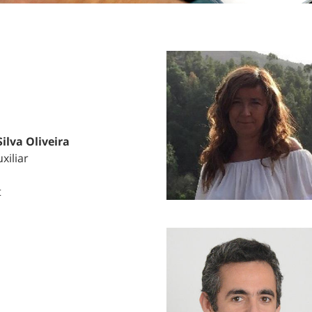
ilva Oliveira
xiliar
t