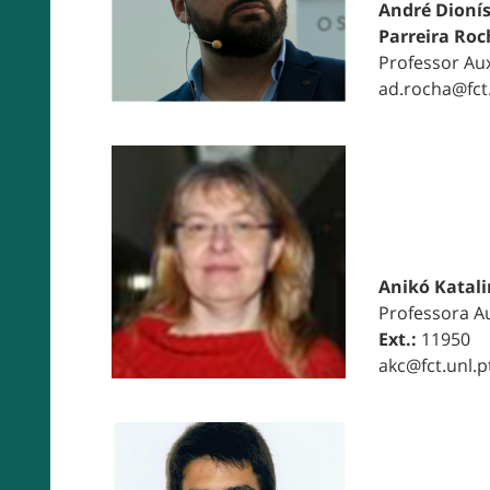
André Dionís
Parreira Roc
Professor Aux
ad.rocha@fct.
Anikó Katali
Professora Au
Ext.:
11950
akc@fct.unl.p