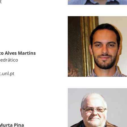
t
co Alves Martins
tedrático
.unl.pt
Murta Pina