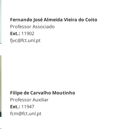
Fernando José Almeida Vieira do Coito
Professor Associado
Ext.:
11902
fjvc@fct.unl.pt
Filipe de Carvalho Moutinho
Professor Auxiliar
Ext.:
11947
fcm@fct.unl.pt