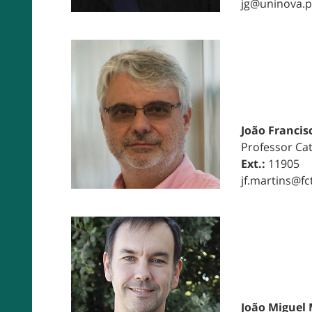
jg@uninova.p
João Francis
Professor Ca
Ext.:
11905
jf.martins@fct
João Miguel 