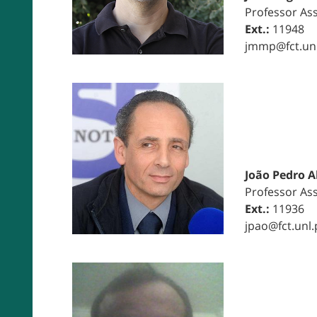
Professor As
Ext.:
11948
jmmp@fct.unl
João Pedro A
Professor As
Ext.:
11936
jpao@fct.unl.