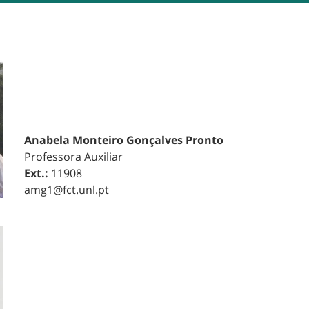
Anabela Monteiro Gonçalves Pronto
Professora Auxiliar
Ext.:
11908
amg1@fct.unl.pt