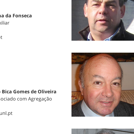
na da Fonseca
iliar
pt
 Bica Gomes de Oliveira
sociado com Agregação
.unl.pt