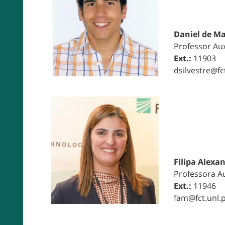
Daniel de Ma
Professor Aux
Ext.:
11903
dsilvestre@fc
Filipa Alexa
Professora Au
Ext.:
11946
fam@fct.unl.p