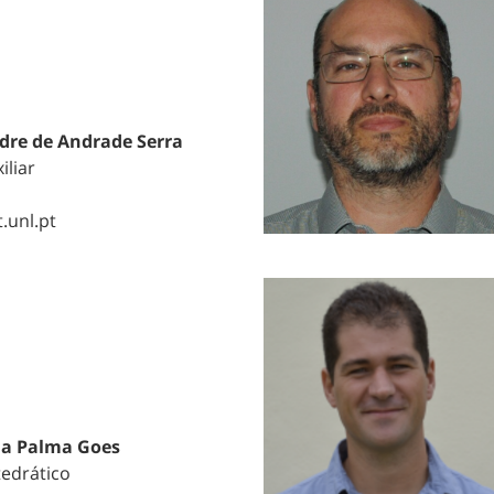
dre de Andrade Serra
iliar
.unl.pt
da Palma Goes
tedrático