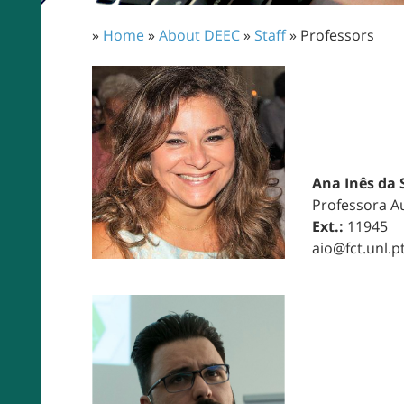
»
Home
»
About DEEC
»
Staff
» Professors
Ana Inês da S
Professora Au
Ext.:
11945
aio@fct.unl.p