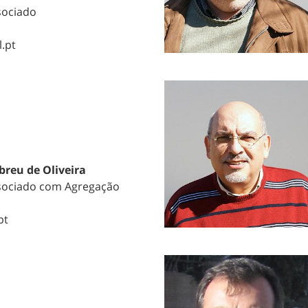
sociado
.pt
breu de Oliveira
sociado com Agregação
pt