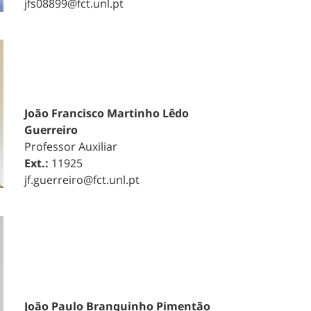
jfs08899@fct.unl.pt
João Francisco Martinho Lêdo
Guerreiro
Professor Auxiliar
Ext.:
11925
jf.guerreiro@fct.unl.pt
João Paulo Branquinho Pimentão