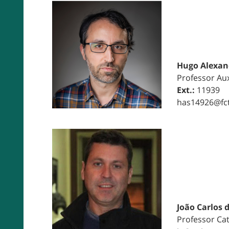
Hugo Alexan
Professor Aux
Ext.:
11939
has14926@fct
João Carlos 
Professor Ca