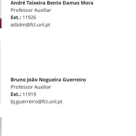
André Teixeira Bento Damas Mora
Professor Auxiliar
Ext.:
11926
atbdm@fct.unl.pt
Bruno João Nogueira Guerreiro
Professor Auxiliar
Ext.:
11919
bj.guerreiro@fct.unl.pt