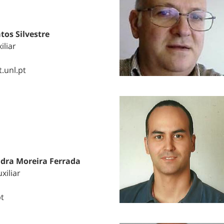
tos Silvestre
iliar
t.unl.pt
ndra Moreira Ferrada
xiliar
t