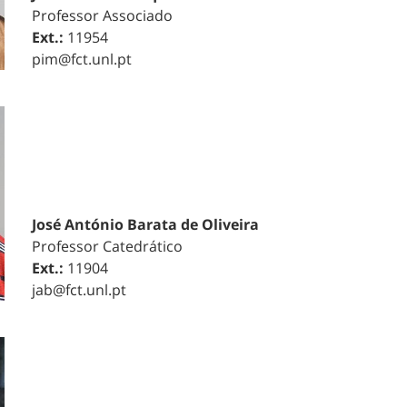
Professor Associado
Ext.:
11954
pim@fct.unl.pt
José António Barata de Oliveira
Professor Catedrático
Ext.:
11904
jab@fct.unl.pt