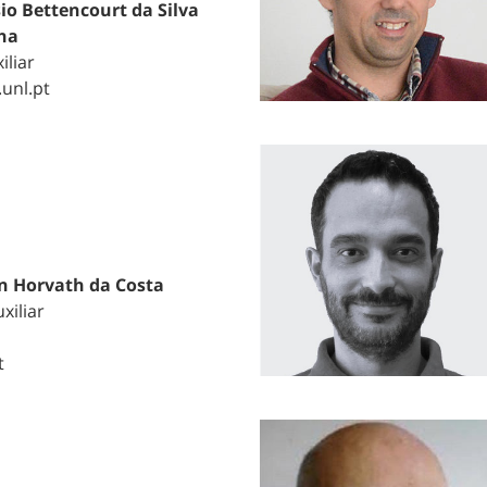
io Bettencourt da Silva
ha
iliar
unl.pt
n Horvath da Costa
xiliar
t