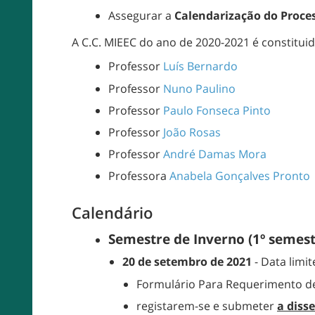
Assegurar a
Calendarização do Proces
A C.C. MIEEC do ano de 2020-2021 é constitui
Professor
Luís Bernardo
Professor
Nuno Paulino
Professor
Paulo Fonseca Pinto
Professor
João Rosas
Professor
André Damas Mora
Professora
Anabela Gonçalves Pronto
Calendário
Semestre de Inverno
(1º semes
20 de setembro
de 2021
- Data limi
Formulário Para Requerimento d
registarem-se e submeter
a diss