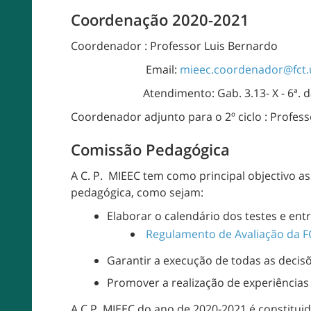
Coordenação 2020-2021
Coordenador : Professor Luis Bernardo
Email:
mieec.coordenador@fct.u
Atendimento: Gab. 3.13- X - 6ª. das 1
Coordenador adjunto para o 2º ciclo : Profes
Comissão Pedagógica
A C. P. MIEEC tem como principal objectivo a
pedagógica, como sejam:
Elaborar o calendário dos testes e ent
Regulamento de Avaliação da F
Garantir a execução de todas as deci
Promover a realização de experiência
A C.P. MIEEC do ano de 2020-2021 é constituid