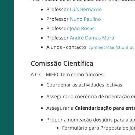
Professor
Luís Bernardo
Professor
Nuno Paulino
Professor
João Rosas
Professor
André Damas Mora
Alunos - contacto
cpmieec@ae.fct.unl.pt
Comissão Científica
A C.C. MIEEC tem como funções:
Coordenar as actividades lectivas
Assegurar a coerência de orientação en
Assegurar a
Calendarização para entr
Propor a nomeação dos júris para a a
Formulário para Proposta de Júr