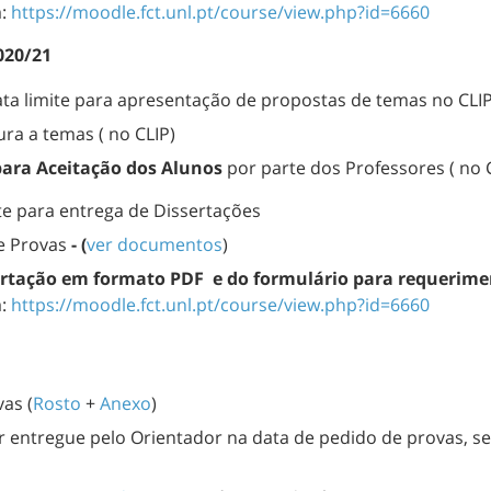
a:
https://moodle.fct.unl.pt/course/view.php?id=6660
020/21
ata limite para apresentação de propostas de temas no CLI
ra a temas ( no CLIP)
para Aceitação dos Alunos
por parte dos Professores ( no 
ite para entrega de Dissertações
e Provas
- (
ver documentos
)
ertação
em formato PDF
e do f
ormulário para requerime
a:
https://moodle.fct.unl.pt/course/view.php?id=6660
as (
Rosto
+
Anexo
)
er entregue pelo Orientador na data de pedido de provas, s