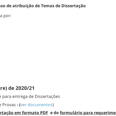
so de atribuição de Temas de Dissertação
da por:
tre)
de 2020/21
te para entrega de Dissertações
e Provas
- (
ver documentos
)
ertação
em formato PDF
e do
f
ormulário para requerime