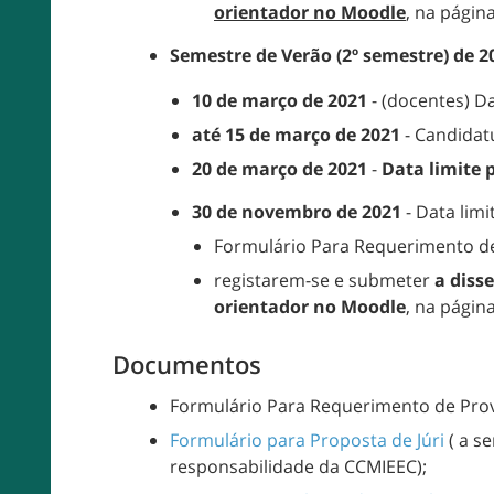
orientador
no Moodle
, na págin
Semestre de Verão
(2º semestre)
de 2
10 de março de 2021
- (docentes) D
até 15 de março de 2021
- Candidatu
20 de março de 2021
-
Data limite 
30 de novembro
de 2021
- Data lim
Formulário Para Requerimento d
registarem-se e submeter
a diss
orientador no Moodle
, na págin
Documentos
Formulário Para Requerimento de Prov
Formulário para Proposta de Júri
( a s
responsabilidade da CCMIEEC);