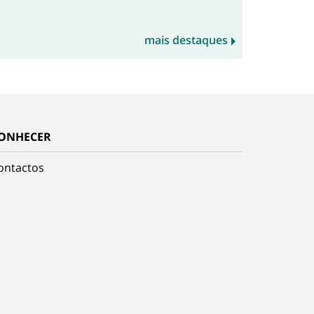
mais destaques
ONHECER
ontactos